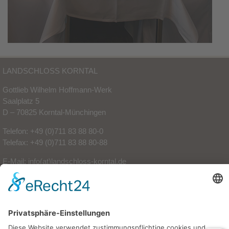
LANDSCHLOSS KORNTAL
Gottlieb Wilhelm Hoffmann-Werk
Saalplatz 5
D – 70825 Korntal-Münchingen
Telefon: +49 (0)711 83 88 80-0
Telefax: +49 (0)711 83 88 80-88
E-Mail:
info(at)landschloss-korntal.de
Impressum
|
Datenschutzerklärung
|
Barrierefreiheitserklärung
|
AGBs
|
Sitemap