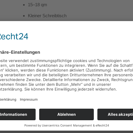
15–18 qm
Kleiner Schreibtisch
Bequemes Grandlit (1,60 m Matratzenbreite)
Ideal für Geschäftsreisende oder den spontanen Wochenen
Comfortzimmer
21–25 qm
Bettbreite 1,80 m
Zusätzliche gemütliche Sitzgelegenheit
Perfekt für längere Aufenthalte oder Reisen zu zweit – mi
Superiorzimmer / Business-Appartements
3 komfortable Zimmer im Erdgeschoss
Blick in den Garten