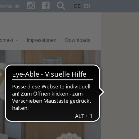
orntal.de
DE
EN
ontakt
Impressionen
Downloads