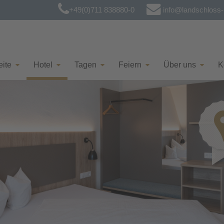
+49(0)711 838880-0
info@landschloss-k
eite
Hotel
Tagen
Feiern
Über uns
K